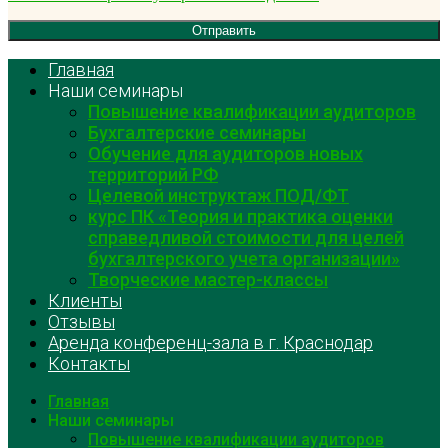
Главная
Наши семинары
Повышение квалификации аудиторов
Бухгалтерские семинары
Обучение для аудиторов новых
территорий РФ
Целевой инструктаж ПОД/ФТ
курс ПК «Теория и практика оценки
справедливой стоимости для целей
бухгалтерского учета организации»
Творческие мастер-классы
Клиенты
Отзывы
Аренда конференц-зала в г. Краснодар
Контакты
Главная
Наши семинары
Повышение квалификации аудиторов