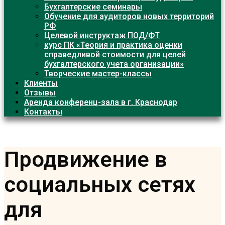
Бухгалтерские семинары
Обучение для аудиторов новых территорий
РФ
Целевой инструктаж ПОД/ФТ
курс ПК «Теория и практика оценки
справедливой стоимости для целей
бухгалтерского учета организации»
Творческие мастер-классы
Клиенты
Отзывы
Аренда конференц-зала в г. Краснодар
Контакты
Продвижение в
социальных сетях
для