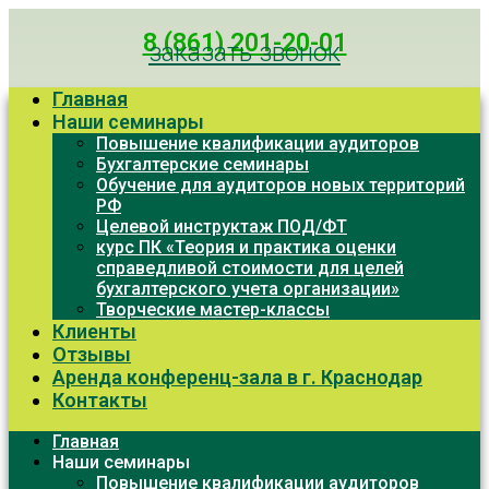
8 (861) 201-20-01
заказать звонок
Главная
Наши семинары
Повышение квалификации аудиторов
Бухгалтерские семинары
Обучение для аудиторов новых территорий
РФ
Целевой инструктаж ПОД/ФТ
курс ПК «Теория и практика оценки
справедливой стоимости для целей
бухгалтерского учета организации»
Творческие мастер-классы
Клиенты
Отзывы
Аренда конференц-зала в г. Краснодар
Контакты
Главная
Наши семинары
Повышение квалификации аудиторов