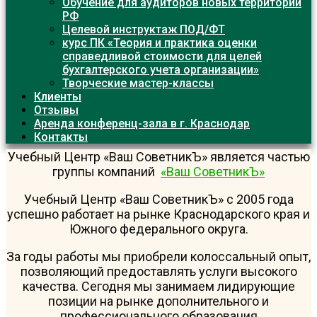
Обучение для аудиторов новых территорий
РФ
Целевой инструктаж ПОД/ФТ
курс ПК «Теория и практика оценки
справедливой стоимости для целей
бухгалтерского учета организации»
Творческие мастер-классы
Клиенты
Отзывы
Аренда конференц-зала в г. Краснодар
Контакты
Учебный Центр «Ваш СоветникЪ» является частью
группы компаний
«Ваш СоветникЪ»
Учебный Центр «Ваш СоветникЪ» с 2005 года
успешно работает на рынке Краснодарского края и
Южного федерального округа.
За годы работы мы приобрели колоссальный опыт,
позволяющий предоставлять услуги высокого
качества. Сегодня мы занимаем лидирующие
позиции на рынке дополнительного и
профессионального образования