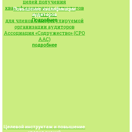
целей получения
квалификационных аттестатов
Повышение квалификации
аудитора.
аудиторов
Подробнее
для членов Саморегулируемой
организации аудиторов
Ассоциация «Содружество» (СРО
ААС)
подробнее
Целевой инструктаж и повышение