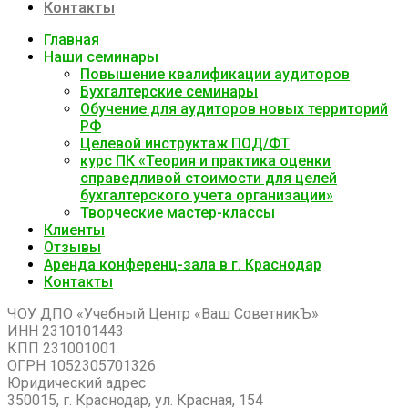
Контакты
Главная
Наши семинары
Повышение квалификации аудиторов
Бухгалтерские семинары
Обучение для аудиторов новых территорий
РФ
Целевой инструктаж ПОД/ФТ
курс ПК «Теория и практика оценки
справедливой стоимости для целей
бухгалтерского учета организации»
Творческие мастер-классы
Клиенты
Отзывы
Аренда конференц-зала в г. Краснодар
Контакты
ЧОУ ДПО «Учебный Центр «Ваш СоветникЪ»
ИНН 2310101443
КПП 231001001
ОГРН 1052305701326
Юридический адрес
350015, г. Краснодар, ул. Красная, 154